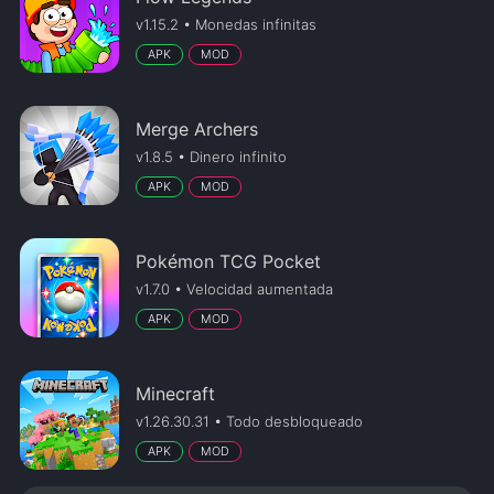
v1.15.2 • Monedas infinitas
APK
MOD
Merge Archers
v1.8.5 • Dinero infinito
APK
MOD
Pokémon TCG Pocket
v1.7.0 • Velocidad aumentada
APK
MOD
Minecraft
v1.26.30.31 • Todo desbloqueado
APK
MOD