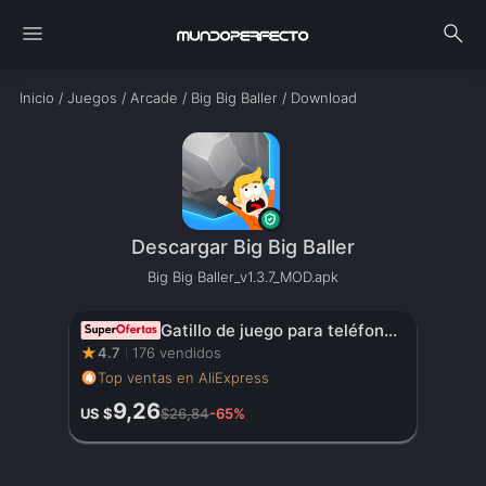
menu
search
Inicio
/
Juegos
/
Arcade
/
Big Big Baller
/
Download
Descargar Big Big Baller
Big Big Baller_v1.3.7_MOD.apk
Gatillo de juego para teléfono móvil JS65 para PUBG, mando de disparo, Joystick de 6 dedos para comer pollo, artefacto auxiliar L1R1, botón de llave
★
4.7
176 vendidos
Top ventas en AliExpress
9,26
US $
$26,84
-65%